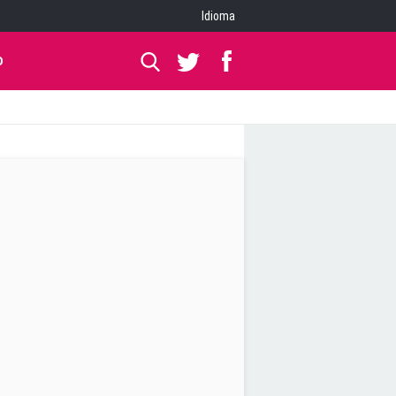
Idioma
O