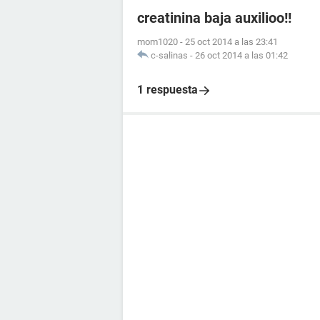
creatinina baja auxilioo!!
mom1020
-
25 oct 2014 a las 23:41
c-salinas
-
26 oct 2014 a las 01:42
1 respuesta