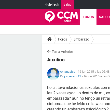
High-Tech
Salud
FOROS
SALUD
Foros
Embarazo
Tema Anterior
Auxilioo
yohanasiso
- 16 jun 2015 a las 05:48
jorgesanz11
-
16 jun 2015 a las 0
hola , tuve relaciones sexuales con
las 2 veces eyaculo dentro de mi , 
embarazada? aun no tengo un retra
síntomas que he leído en la web hac
creando un embarazo psicológico ?