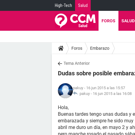
High-Tech
Salud
FOROS
SALUD
Foros
Embarazo
Tema Anterior
Dudas sobre posible embara
pakuy
- 16 jun 2015 a las 15:57
pakuy -
16 jun 2015 a las 16:08
Hola,
Buenas tardes tengo unas dudas y 
embarazada y siempre he sido muy p
abril me duro un día, en mayo 2 y ah
pero manche rosado el pasado sábad