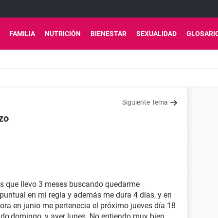
FAMILIA
NUTRICIÓN
BIENESTAR
SEXUALIDAD
GLOSARI
Siguiente Tema
zo
es que llevo 3 meses buscando quedarme
untual en mi regla y además me dura 4 días, y en
ora en junio me pertenecia el próximo jueves día 18
o,domingo, y ayer lunes. No entiendo muy bien