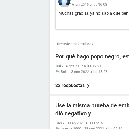
16 jun 2015 a las 16:08
Muchas gracias ya no sabia que pens
Discusiones similares
Por qué hago popo negro, e
isai
-
16 oct 2012 a las 19:21
Ruth
-
3 ene 2022 a las 13:23
22 respuestas
Use la misma prueba de emba
dió negativo y
Dan
-
13 sep 2021 a las 02:19
marsan1990
-
28 sep 2023 a las 09:26