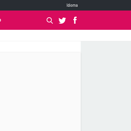
Idioma
O