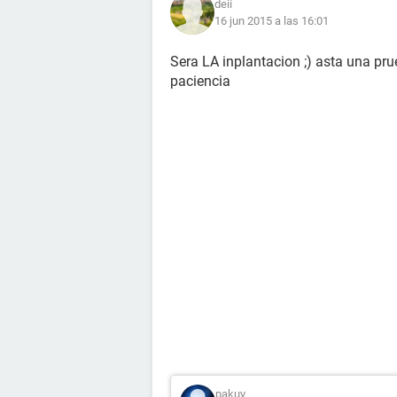
deii
16 jun 2015 a las 16:01
Sera LA inplantacion ;) asta una pru
paciencia
pakuy