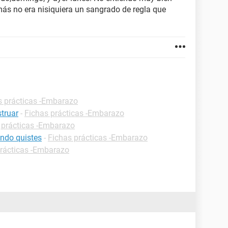
ás no era nisiquiera un sangrado de regla que
s prácticas -Embarazo
truar
-
Fichas prácticas -Embarazo
 prácticas -Embarazo
ndo quistes
-
Fichas prácticas -Embarazo
prácticas -Embarazo