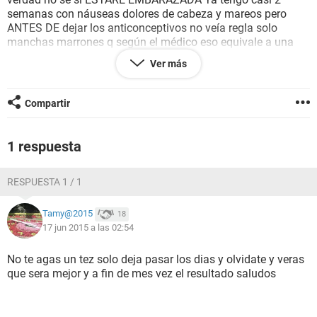
semanas con náuseas dolores de cabeza y mareos pero
ANTES DE dejar los anticonceptivos no veía regla solo
manchas marrones q según el médico eso equivale a una
regla y que asi no menstrue puedo estar embarazada ¿ es
Ver más
eso cierto? ¡LA VERDAD TENGO MUCHAS ANSIAS DE
TENER UN BEBÉ ! Y no me hago una prueba x miedo a que
me de NEGATIVO Y NO QUIERO DESILUCIIoNARME XFAAAA
Compartir
AYUDENMEE
1 respuesta
RESPUESTA 1 / 1
Tamy@2015
18
17 jun 2015 a las 02:54
No te agas un tez solo deja pasar los dias y olvidate y veras
que sera mejor y a fin de mes vez el resultado saludos