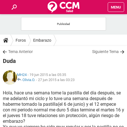
MENU
INICIO
FOROS
Foros
Embarazo
SALUD
Tema Anterior
Siguiente Tema
Duda
FAMILIA
MH24
- 19 jun 2015 a las 05:35
NUTRICIÓN
Olivia.O.
-
27 jun 2015 a las 03:23
Hola, hace una semana tome la pastilla del día después, se
BIENESTAR
me adelantó mi ciclo y lo tuve una semana después de
haberme tomado la pastilla(el 6 de junio) y el 12 empece
SEXUALIDAD
con mi periodo normal me duro 5 días termine el martes 16 y
el jueves 18 tuve relaciones sin protección, algún riesgo de
embarazo?
GLOSARIO
Ya que yo siempre he sido muy regular y por la pastilla no se