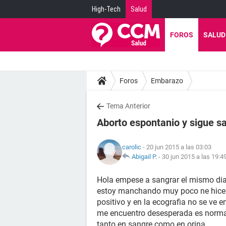
High-Tech
Salud
FOROS
SALUD
Foros
Embarazo
Tema Anterior
Aborto espontanio y sigue sa
carolic
- 20 jun 2015 a las 03:03
Abigail P.
-
30 jun 2015 a las 19:4
Hola empese a sangrar el mismo dia
estoy manchando muy poco ne hice u
positivo y en la ecografia no se ve 
me encuentro desesperada es norma
tanto en sangre como en orina