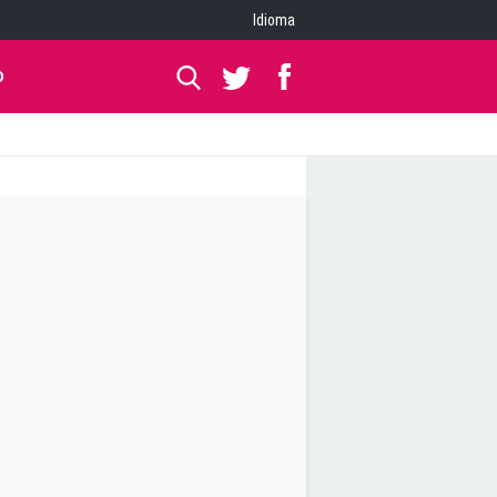
Idioma
O