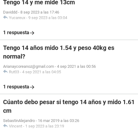
Tengo 14 y me mide 13cm
Daviddd
-
8 sep 2023 a las 17:46
Yucareux
-
9 sep 2023 a las 03:04
1 respuesta
Tengo 14 años mido 1.54 y peso 40kg es
normal?
Arianaycoreanoz@gmail.com
-
4 sep 2021 a las 00:56
Rut03
-
4 sep 2021 a las 04:05
1 respuesta
Cúanto debo pesar si tengo 14 años y mido 1.61
cm
SebastinAlejandro
-
16 mar 2019 a las 03:26
Vincent
-
1 sep 2023 a las 23:19