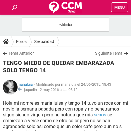
MENU
INICIO
FOROS
Foros
Sexualidad
SALUD
Tema Anterior
Siguiente Tema
TENGO MIEDO DE QUEDAR EMBARAZADA
FAMILIA
SOLO TENGO 14
NUTRICIÓN
marialuia
- Modificado por marialuia el 24/06/2015, 18:43
jaquelin -
2 may 2016 a las 08:12
BIENESTAR
Hola mi nomre es maria luisa y tengo 14 tuvo un roce con mi
novio la semana pasada pero con ropa y no penetramos
SEXUALIDAD
siguo siendo virgen pero he notada que mis
senos
se
empiezan a verse como de otro color pero no se han
agrandado solo asi como que un color cafe pero aun no s
GLOSARIO