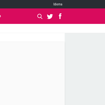
Idioma
O