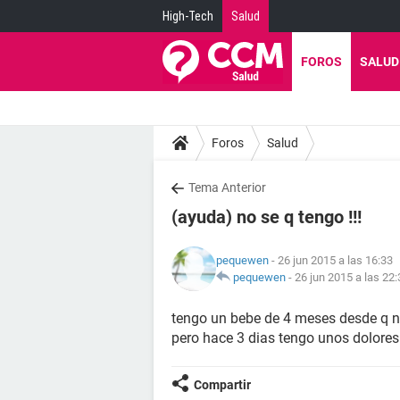
High-Tech
Salud
FOROS
SALUD
Foros
Salud
Tema Anterior
(ayuda) no se q tengo !!!
pequewen
- 26 jun 2015 a las 16:33
pequewen
-
26 jun 2015 a las 22:
tengo un bebe de 4 meses desde q n
pero hace 3 dias tengo unos dolores 
Compartir