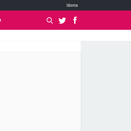
Idioma
O