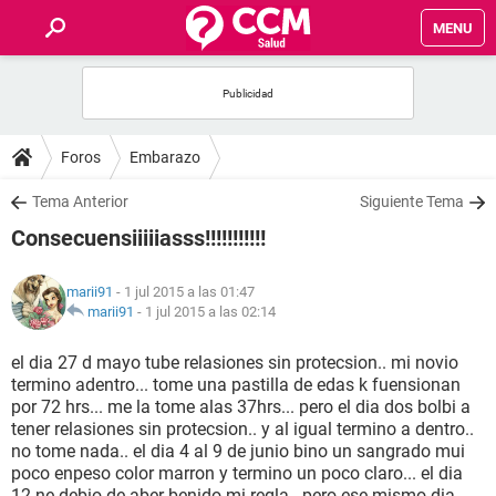
MENU
INICIO
FOROS
Foros
Embarazo
SALUD
Tema Anterior
Siguiente Tema
Consecuensiiiiiasss!!!!!!!!!!!
FAMILIA
marii91
- 1 jul 2015 a las 01:47
NUTRICIÓN
marii91
-
1 jul 2015 a las 02:14
el dia 27 d mayo tube relasiones sin protecsion.. mi novio
BIENESTAR
termino adentro... tome una pastilla de edas k fuensionan
por 72 hrs... me la tome alas 37hrs... pero el dia dos bolbi a
SEXUALIDAD
tener relasiones sin protecsion.. y al igual termino a dentro..
no tome nada.. el dia 4 al 9 de junio bino un sangrado mui
poco enpeso color marron y termino un poco claro... el dia
GLOSARIO
12 ne debio de aber benido mi regla.. pero ese mismo dia