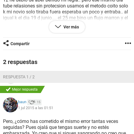
tube relasiones sin protecsion usamos el metodo coito solo
k mi novio solo tiraba fuera esperaba un poco y entraba.. al
igual k el dia 19 d junio.... el 25 me bino un flujo marron y el
26 un poco mas claro pero el 27 nada... ise una prueba de
Ver más
emabaraso en ela clinika el dia 22 de junio pero me disen k
kisas es mui temprano salio negativa.. pude aber kedado
enbarasada.. ya k eh oido k la padtilla altera la regla.. me
Compartir
podria ayudar?!
2 respuestas
RESPUESTA 1 / 2
Mejor respuesta
baun
15
1 jul 2015 a las 01:51
Pero, ¿cómo has cometido el mismo error tantas veces
seguidas? Pues ojalá que tengas suerte y no estés
embarazada. Yo creo que si sigues sangrando no creo que