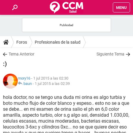
MENU
INICIO
FOROS
Foros
Profesionales de la salud
SALUD
Tema Anterior
Siguiente Tema
:)
FAMILIA
mory16
- 1 jul 2015 a las 02:30
NUTRICIÓN
baun
-
1 jul 2015 a las 02:39
hola doctor, no se tengo una duda mi orina es algo turbia y
BIENESTAR
boto mucho flujo de color blanco y espeso.. esto no se a que
se debe... en mi examen de orina salio el ph en 6,0 color
SEXUALIDAD
amarilla, aspecto turbio, olor s.g algo asi, densidad 1.030,00,
celulas escasas, mucina moderadas, bacterias escasas,
leucocitos 3-6xc y cilindros 0xc... no se que quiere decir eso
GLOSARIO
me ayuda y que me sugiere tengo q hacer... buenas noches