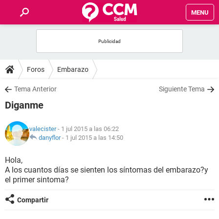
MENU
INICIO
FOROS
Foros
Embarazo
SALUD
Tema Anterior
Siguiente Tema
Diganme
FAMILIA
valecister
- 1 jul 2015 a las 06:22
NUTRICIÓN
danyflor
-
1 jul 2015 a las 14:50
Hola,
BIENESTAR
A los cuantos días se sienten los síntomas del embarazo?y
el primer sintoma?
SEXUALIDAD
Compartir
GLOSARIO