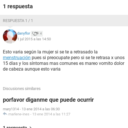
1 respuesta
RESPUESTA 1 / 1
danyflor
4
1 jul 2015 a las 14:50
Esto varia según la mujer si se te a retrasado la
menstruación
pues si preocupate pero si se te retrasa x unos
15 días y los síntomas mas comunes es mareo vomito dolor
de cabeza aunque esto varia
Discusiones similares
porfavor diganme que puede ocurrir
mary1314
-
13 ene 2014 a las 06:30
marlene-ines
-
13 ene 2014 a las 11:27
1 respuesta