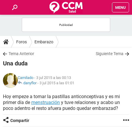
MENU
INICIO
FOROS
Foros
Embarazo
SALUD
Tema Anterior
Siguiente Tema
Una duda
FAMILIA
Camilado
- 3 jul 2015 a las 00:13
NUTRICIÓN
danyflor
-
3 jul 2015 a las 01:01
Hoy empeze a tomar la pastillas anticonceptivas y es mi
BIENESTAR
primer día de
menstruación
y tuve relaciones y acabo un
poco adentro el resto afuera puedo quedar embarazad?
SEXUALIDAD
Compartir
GLOSARIO