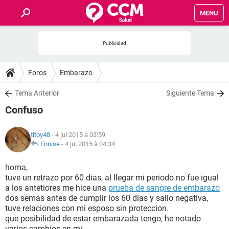
MENU
INICIO
FORUMS
Foros
Embarazo
SALUD
Tema Anterior
Siguiente Tema
Confuso
FAMILIA
titoy48
- 4 jul 2015 à 03:59
NUTRICIÓN
Ennise
-
4 jul 2015 à 04:34
homa,
BIENESTAR
tuve un retrazo por 60 dias, al llegar mi periodo no fue igual
a los antetiores me hice una
prueba de sangre de embarazo
SEXUALIDAD
dos semas antes de cumplir los 60 dias y salio negativa,
tuve relaciones con mi esposo sin proteccion.
que posibilidad de estar embarazada tengo, he notado
GLOSARIO
varios cambios en mi.