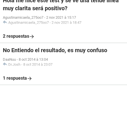
Hola me hice este test y se ve una tenue linea
muy clarita será positivo?
Agustinamicaela_275oo7
-
2 nov 2021 à 15:17
Agustinamicaela_275oo7
-
2 nov 2021 à 18:47
2 respuestas
No Entiendo el resultado, es muy confuso
DaaNuu
-
8 oct 2014 à 13:04
Dr.Josh
-
8 oct 2014 à 23:07
1 respuesta