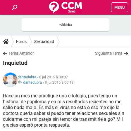
MENU
INICIO
FORUMS
Foros
Sexualidad
SALUD
Tema Anterior
Siguiente Tema
Inquietud
FAMILIA
dantedubra
- 8 jul 2015 à 00:07
NUTRICIÓN
dantedubra
-
8 jul 2015 à 00:18
Hace un mes me practique una citologia, pues tengo un
BIENESTAR
historial de papiloma y en mis resultados recientes no me
salió nada malo. Es más el virus no esta o eso me dijo la
SEXUALIDAD
doctora quería saber si puedo tener relaciones sexuales sin
cuidarme con mi pareja sin temor de transmitirle algo? Mil
gracias esperó pronta respuesta.
GLOSARIO