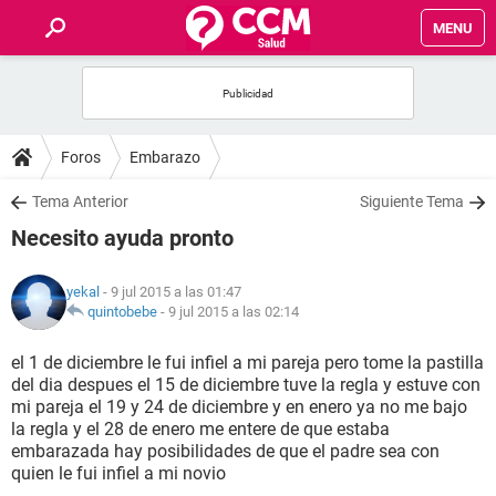
MENU
INICIO
FOROS
Foros
Embarazo
SALUD
Tema Anterior
Siguiente Tema
Necesito ayuda pronto
FAMILIA
yekal
- 9 jul 2015 a las 01:47
NUTRICIÓN
quintobebe
-
9 jul 2015 a las 02:14
el 1 de diciembre le fui infiel a mi pareja pero tome la pastilla
BIENESTAR
del dia despues el 15 de diciembre tuve la regla y estuve con
mi pareja el 19 y 24 de diciembre y en enero ya no me bajo
SEXUALIDAD
la regla y el 28 de enero me entere de que estaba
embarazada hay posibilidades de que el padre sea con
quien le fui infiel a mi novio
GLOSARIO