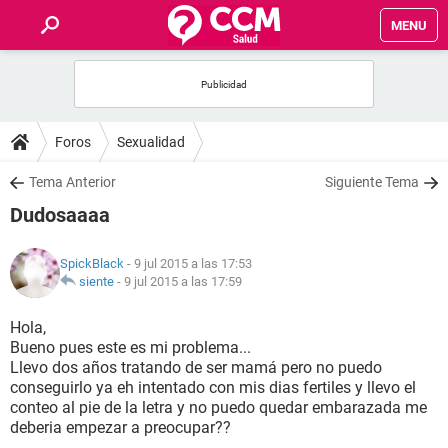
MENU
INICIO
FOROS
Foros
Sexualidad
SALUD
Tema Anterior
Siguiente Tema
Dudosaaaa
FAMILIA
SpickBlack
- 9 jul 2015 a las 17:53
NUTRICIÓN
siente
-
9 jul 2015 a las 17:59
Hola,
BIENESTAR
Bueno pues este es mi problema...
Llevo dos años tratando de ser mamá pero no puedo
SEXUALIDAD
conseguirlo ya eh intentado con mis dias fertiles y llevo el
conteo al pie de la letra y no puedo quedar embarazada me
deberia empezar a preocupar??
GLOSARIO