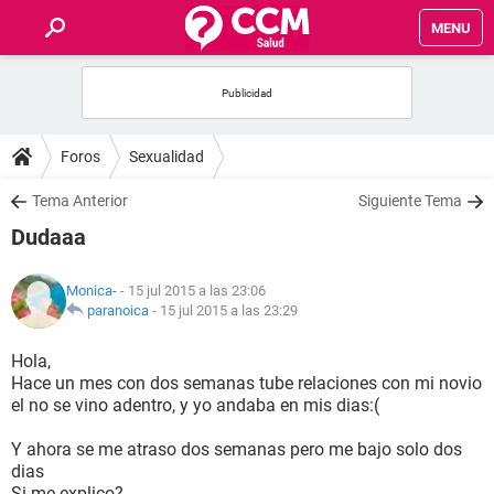
MENU
INICIO
FOROS
Foros
Sexualidad
SALUD
Tema Anterior
Siguiente Tema
Dudaaa
FAMILIA
Monica-
- 15 jul 2015 a las 23:06
NUTRICIÓN
paranoica
-
15 jul 2015 a las 23:29
Hola,
BIENESTAR
Hace un mes con dos semanas tube relaciones con mi novio
el no se vino adentro, y yo andaba en mis dias:(
SEXUALIDAD
Y ahora se me atraso dos semanas pero me bajo solo dos
dias
GLOSARIO
Si me explico?