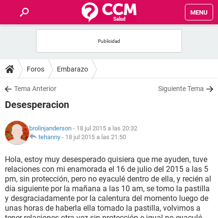
MENU
INICIO
FOROS
Foros
Embarazo
SALUD
Tema Anterior
Siguiente Tema
Desesperacion
FAMILIA
brolinjanderson
- 18 jul 2015 a las 20:32
NUTRICIÓN
tehanny
-
18 jul 2015 a las 21:50
Hola, estoy muy desesperado quisiera que me ayuden, tuve
BIENESTAR
relaciones con mi enamorada el 16 de julio del 2015 a las 5
pm, sin protección, pero no eyaculé dentro de ella, y recién al
SEXUALIDAD
día siguiente por la mañana a las 10 am, se tomo la pastilla
y desgraciadamente por la calentura del momento luego de
unas horas de haberla ella tomado la pastilla, volvimos a
GLOSARIO
tener relaciones otra vez sin protección e igual no eyaculé