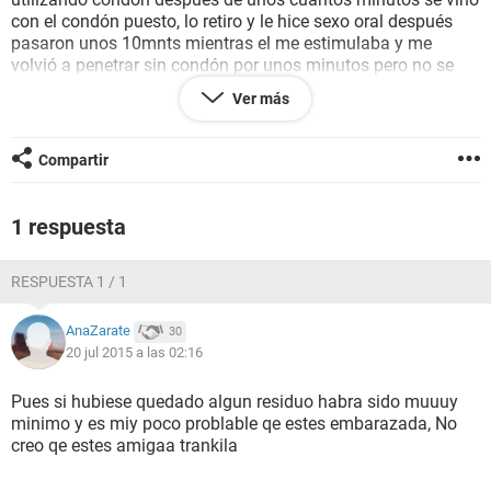
con el condón puesto, lo retiro y le hice sexo oral después
pasaron unos 10mnts mientras el me estimulaba y me
volvió a penetrar sin condón por unos minutos pero no se
vino puesto que lo había hecho anteriormente. mi pregunta
Ver más
es ¿creen que haya riesgo de embarazo,ademas hasta el día
de ayer estaba en periodo ·no seguro"?,estoy muy asustada
porque leí que si había quedado algún residuo de esperma
Compartir
podría haber riesgo y que la orinar se limpiaba la uretra
donde quedaban residuos de semen y pues de tal forma al
ser el pene introducido en la vagina podría haber un
1 respuesta
probable embarazo.
RESPUESTA 1 / 1
Ayúdenme por favor, todas sus respuestas son bienvenidas
y de ante mano gracias,saludos a todos.
AnaZarate
30
20 jul 2015 a las 02:16
Pues si hubiese quedado algun residuo habra sido muuuy
minimo y es miy poco problable qe estes embarazada, No
creo qe estes amigaa trankila