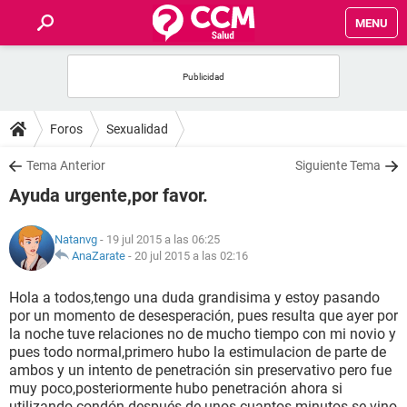
MENU
INICIO
FOROS
Foros
Sexualidad
SALUD
Tema Anterior
Siguiente Tema
Ayuda urgente,por favor.
FAMILIA
Natanvg
- 19 jul 2015 a las 06:25
NUTRICIÓN
AnaZarate
-
20 jul 2015 a las 02:16
Hola a todos,tengo una duda grandisima y estoy pasando
BIENESTAR
por un momento de desesperación, pues resulta que ayer por
la noche tuve relaciones no de mucho tiempo con mi novio y
SEXUALIDAD
pues todo normal,primero hubo la estimulacion de parte de
ambos y un intento de penetración sin preservativo pero fue
muy poco,posteriormente hubo penetración ahora si
GLOSARIO
utilizando condón después de unos cuantos minutos se vino