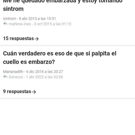
Me he quedado embarzada y estoy tomando
sintrom
sintrom
-
8 abr 2013 a las 15:51
marlene-ines
-
3 oct 2015 a las 01:15
15 respuestas
Cuán verdadero es eso de que si palpita el
cuello es embarzo?
Marianadith
-
6 dic 2016 a las 20:27
Genesis
-
1 abr 2022 a las 02:06
9 respuestas