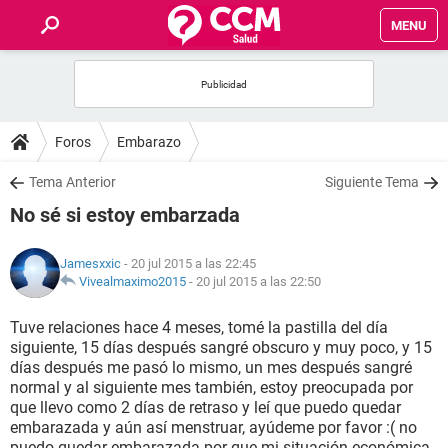
MENU
INICIO
FOROS
Foros
Embarazo
SALUD
Tema Anterior
Siguiente Tema
No sé si estoy embarzada
FAMILIA
Jamesxxic
- 20 jul 2015 a las 22:45
NUTRICIÓN
Vivealmaximo2015
-
20 jul 2015 a las 22:50
Tuve relaciones hace 4 meses, tomé la pastilla del día
BIENESTAR
siguiente, 15 días después sangré obscuro y muy poco, y 15
días después me pasó lo mismo, un mes después sangré
SEXUALIDAD
normal y al siguiente mes también, estoy preocupada por
que llevo como 2 días de retraso y leí que puedo quedar
embarazada y aún así menstruar, ayúdeme por favor :( no
GLOSARIO
puedo quedar embarazada por que mi situación económica