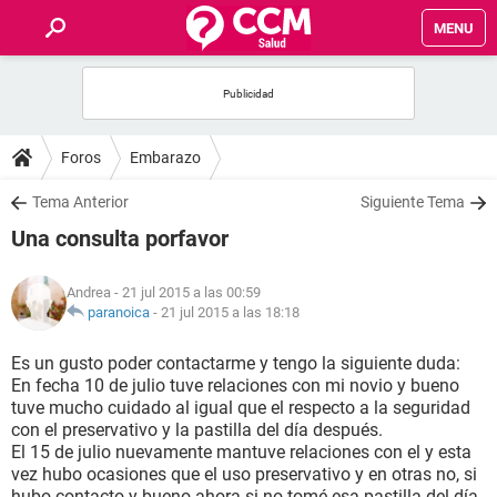
MENU
INICIO
FOROS
Foros
Embarazo
SALUD
Tema Anterior
Siguiente Tema
Una consulta porfavor
FAMILIA
Andrea
- 21 jul 2015 a las 00:59
NUTRICIÓN
paranoica
-
21 jul 2015 a las 18:18
Es un gusto poder contactarme y tengo la siguiente duda:
BIENESTAR
En fecha 10 de julio tuve relaciones con mi novio y bueno
tuve mucho cuidado al igual que el respecto a la seguridad
SEXUALIDAD
con el preservativo y la pastilla del día después.
El 15 de julio nuevamente mantuve relaciones con el y esta
vez hubo ocasiones que el uso preservativo y en otras no, si
GLOSARIO
hubo contacto y bueno ahora si no tomé esa pastilla del día