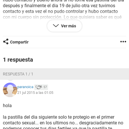
después y finalmente el dia 19 de julio otra vez tuvimos
contacto y esta vez el no pudo controlar y hubo contacto
con mi cuerpo sin protección. Lo que quisiera saber es qué
tan efectiva es la pastillita ya que justo esos días estuve en
Ver más
los llamados días fértiles y hubo contacto entre el y yo sin
protección varias veces. Le agradezco su ayuda y
muchísimas gracias.
Compartir
1 respuesta
RESPUESTA 1 / 1
paranoica
57
21 jul 2015 a las 01:05
hola
la pastilla del dia siguiente solo te protegio en el primer
contacto sexual... en los ultimos no... desgraciadamente no
podemos conocer tus dias fertiles ya que la pastilla te