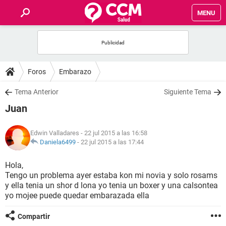
MENU
INICIO
FOROS
Foros
Embarazo
SALUD
Tema Anterior
Siguiente Tema
Juan
FAMILIA
Edwin Valladares
- 22 jul 2015 a las 16:58
NUTRICIÓN
Daniela6499
-
22 jul 2015 a las 17:44
Hola,
BIENESTAR
Tengo un problema ayer estaba kon mi novia y solo rosams
y ella tenia un shor d lona yo tenia un boxer y una calsontea
SEXUALIDAD
yo mojee puede quedar embarazada ella
Compartir
GLOSARIO