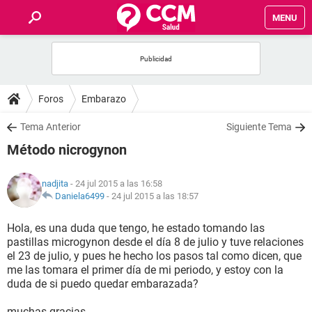
MENU
INICIO
FOROS
Foros
Embarazo
SALUD
Tema Anterior
Siguiente Tema
Método nicrogynon
FAMILIA
nadjita
- 24 jul 2015 a las 16:58
NUTRICIÓN
Daniela6499
-
24 jul 2015 a las 18:57
Hola, es una duda que tengo, he estado tomando las
BIENESTAR
pastillas microgynon desde el día 8 de julio y tuve relaciones
el 23 de julio, y pues he hecho los pasos tal como dicen, que
SEXUALIDAD
me las tomara el primer día de mi periodo, y estoy con la
duda de si puedo quedar embarazada?
GLOSARIO
muchas gracias.