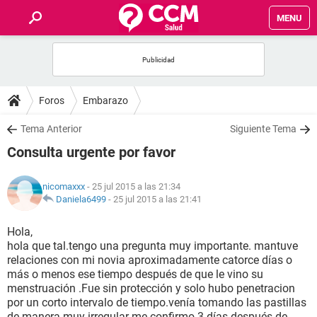
MENU
INICIO
FOROS
Foros
Embarazo
SALUD
Tema Anterior
Siguiente Tema
Consulta urgente por favor
FAMILIA
nicomaxxx
- 25 jul 2015 a las 21:34
NUTRICIÓN
Daniela6499
-
25 jul 2015 a las 21:41
Hola,
BIENESTAR
hola que tal.tengo una pregunta muy importante. mantuve
relaciones con mi novia aproximadamente catorce días o
SEXUALIDAD
más o menos ese tiempo después de que le vino su
menstruación .Fue sin protección y solo hubo penetracion
por un corto intervalo de tiempo.venía tomando las pastillas
GLOSARIO
de manera muy irregular me confirmo 3 días después de