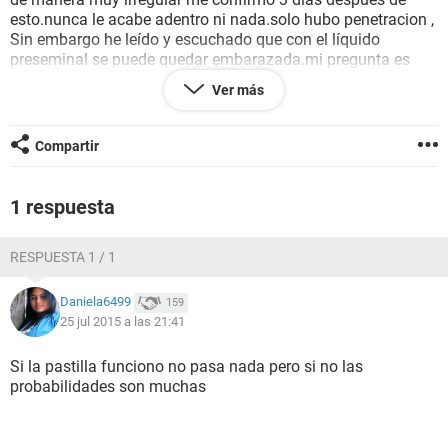
esto.nunca le acabe adentro ni nada.solo hubo penetracion ,
Sin embargo he leído y escuchado que con el líquido
preseminal se puede quedar embarazada.mi pregunta es
:que posibilidades existen de que quede embarazada? tomo
Ver más
la pastilla del día después 5 días después de esto. espero
sus respuestas con ansias.muchas gracias
Compartir
1 respuesta
RESPUESTA 1 / 1
Daniela6499
159
25 jul 2015 a las 21:41
Si la pastilla funciono no pasa nada pero si no las
probabilidades son muchas