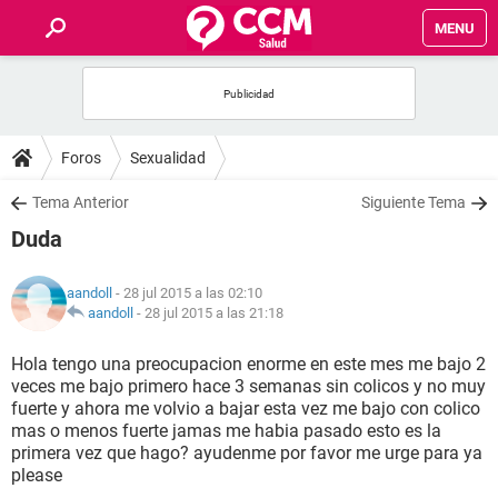
MENU
INICIO
FOROS
Foros
Sexualidad
SALUD
Tema Anterior
Siguiente Tema
Duda
FAMILIA
aandoll
- 28 jul 2015 a las 02:10
NUTRICIÓN
aandoll
-
28 jul 2015 a las 21:18
Hola tengo una preocupacion enorme en este mes me bajo 2
BIENESTAR
veces me bajo primero hace 3 semanas sin colicos y no muy
fuerte y ahora me volvio a bajar esta vez me bajo con colico
SEXUALIDAD
mas o menos fuerte jamas me habia pasado esto es la
primera vez que hago? ayudenme por favor me urge para ya
please
GLOSARIO