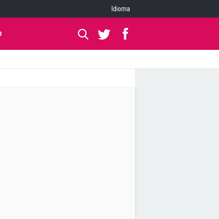
Idioma
O