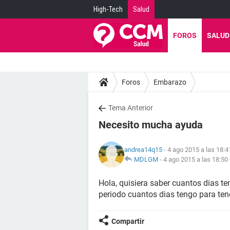
High-Tech
Salud
FOROS
SALUD
Foros
Embarazo
Tema Anterior
Necesito mucha ayuda
andrea14q15
- 4 ago 2015 a las 18:4
MDLGM
-
4 ago 2015 a las 18:50
Hola, quisiera saber cuantos dias ten
periodo cuantos dias tengo para tener
Compartir