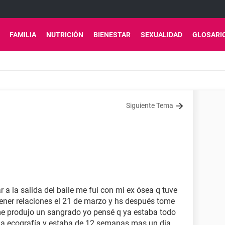
FAMILIA
NUTRICIÓN
BIENESTAR
SEXUALIDAD
GLOSARI
Siguiente Tema
r a la salida del baile me fui con mi ex ósea q tuve
tener relaciones el 21 de marzo y hs después tome
l me produjo un sangrado yo pensé q ya estaba todo
una ecografía y estaba de 12 semanas mas un dia.