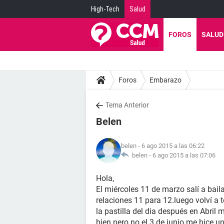
High-Tech
Salud
FOROS
SALUD
Foros
Embarazo
Tema Anterior
Belen
belen
- 6 ago 2015 a las 06:22
belen -
6 ago 2015 a las 07:06
Hola,
El miércoles 11 de marzo salí a baila
relaciones 11 para 12.luego volví a 
la pastilla del dia después en Abri
bien pero no.el 3 de junio me hice 