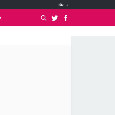
Idioma
O