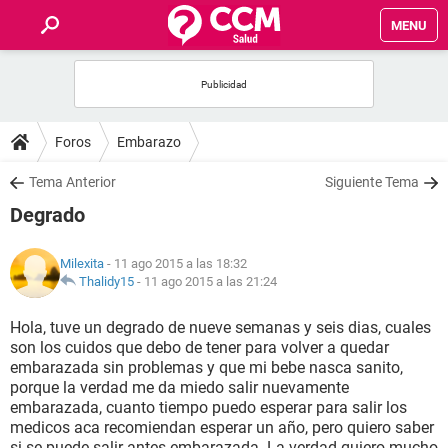
MENU
INICIO
FOROS
Foros
Embarazo
SALUD
Tema Anterior
Siguiente Tema
Degrado
FAMILIA
Milexita
- 11 ago 2015 a las 18:32
NUTRICIÓN
Thalidy15
-
11 ago 2015 a las 21:24
Hola, tuve un degrado de nueve semanas y seis dias, cuales
BIENESTAR
son los cuidos que debo de tener para volver a quedar
embarazada sin problemas y que mi bebe nasca sanito,
SEXUALIDAD
porque la verdad me da miedo salir nuevamente
embarazada, cuanto tiempo puedo esperar para salir los
medicos aca recomiendan esperar un año, pero quiero saber
GLOSARIO
si se puede salir antes embarazada. La verdad quiero mucho