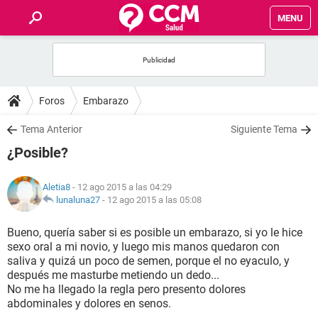
MENU
INICIO
FOROS
Foros
Embarazo
SALUD
Tema Anterior
Siguiente Tema
¿Posible?
FAMILIA
Aletia8
- 12 ago 2015 a las 04:29
NUTRICIÓN
lunaluna27
-
12 ago 2015 a las 05:08
Bueno, quería saber si es posible un embarazo, si yo le hice
BIENESTAR
sexo oral a mi novio, y luego mis manos quedaron con
saliva y quizá un poco de semen, porque el no eyaculo, y
SEXUALIDAD
después me masturbe metiendo un dedo...
No me ha llegado la regla pero presento dolores
abdominales y dolores en senos.
GLOSARIO