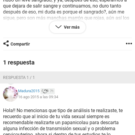
que dejara de salir sangre y continuamos, no duro tanto
después de eso, mi duda es porque el sangrado?, aún me
sigue, pero son más manchas marrón que rojas, aún así los
dos somos muy sanos, hace una semana tuve análisis y salí
Ver más
saludable al igual que él. ¿Me podría explicar que onda o
porque el sangrado?, estoy asustada.
Compartir
1 respuesta
RESPUESTA 1 / 1
Madura2015
71
16 ago 2015 a las 09:34
Hola!! No mencionas que tipo de análisis te realizaste, te
recuerdo que al inicio de tu vida sexual siempre es
recomendable realizarte un papanicolau para descarta
alguna infección de transmisión sexual y o problema
cervicouterino, ahora si dentro de tus estudios te lo