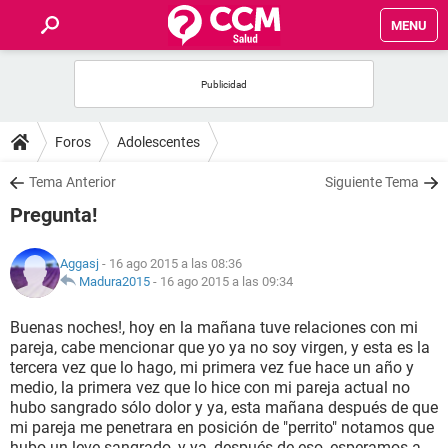
MENU
INICIO
FOROS
Foros
Adolescentes
SALUD
Tema Anterior
Siguiente Tema
Pregunta!
FAMILIA
Aggasj
- 16 ago 2015 a las 08:36
NUTRICIÓN
Madura2015
-
16 ago 2015 a las 09:34
Buenas noches!, hoy en la mañana tuve relaciones con mi
BIENESTAR
pareja, cabe mencionar que yo ya no soy virgen, y esta es la
tercera vez que lo hago, mi primera vez fue hace un año y
SEXUALIDAD
medio, la primera vez que lo hice con mi pareja actual no
hubo sangrado sólo dolor y ya, esta mañana después de que
mi pareja me penetrara en posición de "perrito" notamos que
GLOSARIO
hubo un leve sangrado, y ya, después de eso, esperamos a