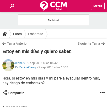
MENU
INICIO
FOROS
Foros
Embarazo
SALUD
Tema Anterior
Siguiente Tema
Estoy en mis días y quiero saber.
FAMILIA
Jenni99
- 2 sep 2015 a las 06:42
NUTRICIÓN
YaninaGaray
-
2 sep 2015 a las 10:11
Hola, si estoy en mis días y mi pareja eyacular dentro mio,
BIENESTAR
hay riesgo de embarazo?
SEXUALIDAD
Compartir
GLOSARIO