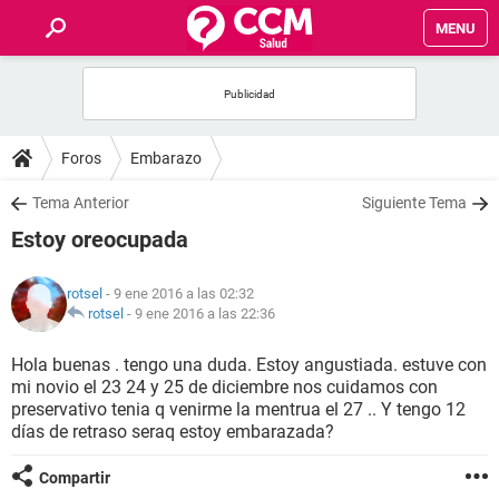
MENU
INICIO
FOROS
Foros
Embarazo
SALUD
Tema Anterior
Siguiente Tema
Estoy oreocupada
FAMILIA
rotsel
- 9 ene 2016 a las 02:32
NUTRICIÓN
rotsel
-
9 ene 2016 a las 22:36
Hola buenas . tengo una duda. Estoy angustiada. estuve con
BIENESTAR
mi novio el 23 24 y 25 de diciembre nos cuidamos con
preservativo tenia q venirme la mentrua el 27 .. Y tengo 12
SEXUALIDAD
días de retraso seraq estoy embarazada?
Compartir
GLOSARIO