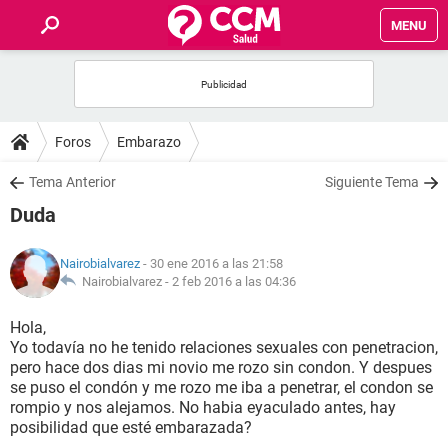
MENU
INICIO
FOROS
Foros
Embarazo
SALUD
Tema Anterior
Siguiente Tema
Duda
FAMILIA
Nairobialvarez
- 30 ene 2016 a las 21:58
NUTRICIÓN
Nairobialvarez -
2 feb 2016 a las 04:36
Hola,
BIENESTAR
Yo todavía no he tenido relaciones sexuales con penetracion,
pero hace dos dias mi novio me rozo sin condon. Y despues
SEXUALIDAD
se puso el condón y me rozo me iba a penetrar, el condon se
rompio y nos alejamos. No habia eyaculado antes, hay
posibilidad que esté embarazada?
GLOSARIO