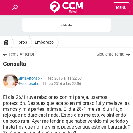
MENU
INICIO
FOROS
Foros
Embarazo
SALUD
Tema Anterior
Siguiente Tema
Consulta
FAMILIA
SilviaAlfonso
- 11 feb 2016 a las 22:53
NUTRICIÓN
estesabe
-
11 feb 2016 a las 22:56
El día 26/1 tuve relaciones con mi pareja, usamos
BIENESTAR
protección. Despues que acabo en mi brazo fui y me lave las
manos y mis partes intimas. El día 28/1 me salió un flujo
SEXUALIDAD
rojo que no duró casi nada. Estos días me estuve sintiendo
un poco rara. Ayer me tendría que haber venido mi periodo y
hasta hoy que no me viene, puede ser que este embarazada?
GLOSARIO
Será que se me atrasó por nervios?