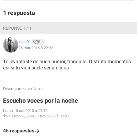
1 respuesta
RÉPONSE 1 / 1
lujan01
6
26 mar 2016 à 22:23
Te levantaste de buen humor, tranquilo. Disfruta momentos
asi si tu vida suele ser un caos
Discusiones similares
Escucho voces por la noche
Lorna
-
5 oct 2010 à 11:14
Gato999_3504
-
7 nov 2023 à 02:41
45 respuestas