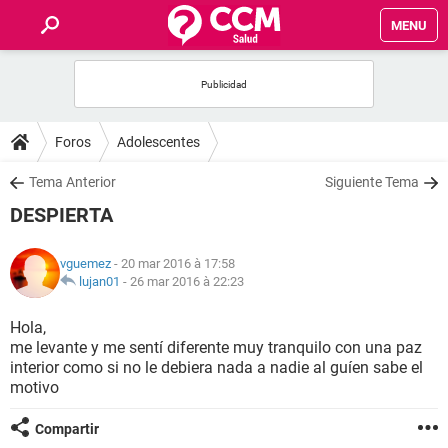
MENU
INICIO
FORUMS
Foros
Adolescentes
SALUD
Tema Anterior
Siguiente Tema
DESPIERTA
FAMILIA
vguemez
- 20 mar 2016 à 17:58
NUTRICIÓN
lujan01
-
26 mar 2016 à 22:23
Hola,
BIENESTAR
me levante y me sentí diferente muy tranquilo con una paz
interior como si no le debiera nada a nadie al guíen sabe el
SEXUALIDAD
motivo
Compartir
GLOSARIO