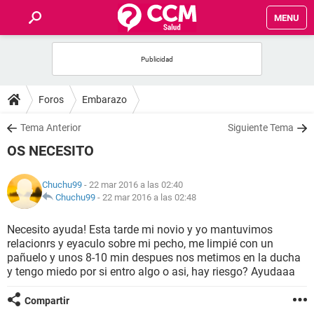
MENU
INICIO
FOROS
Foros
Embarazo
SALUD
Tema Anterior
Siguiente Tema
OS NECESITO
FAMILIA
Chuchu99
- 22 mar 2016 a las 02:40
NUTRICIÓN
Chuchu99
-
22 mar 2016 a las 02:48
Necesito ayuda! Esta tarde mi novio y yo mantuvimos
BIENESTAR
relacionrs y eyaculo sobre mi pecho, me limpié con un
pañuelo y unos 8-10 min despues nos metimos en la ducha
SEXUALIDAD
y tengo miedo por si entro algo o asi, hay riesgo? Ayudaaa
Compartir
GLOSARIO