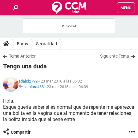
MENU
INICIO
FOROS
Foros
Sexualidad
SALUD
Tema Anterior
Siguiente Tema
Tengo una duda
FAMILIA
adalid2799
- 23 mar 2016 a las 06:02
NUTRICIÓN
laralara468
-
23 mar 2016 a las 06:09
Hola,
BIENESTAR
Esque quería saber si es normal que de repente me aparezca
una bolita en la vagina que al momento de tener relaciones
SEXUALIDAD
la bolita impida que el pene entre
Compartir
GLOSARIO