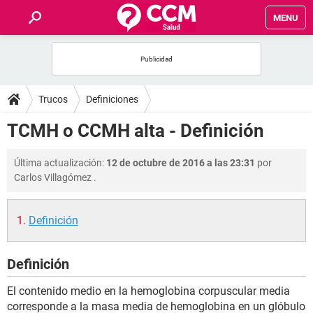
MENU
INICIO
FOROS
Trucos
Definiciones
SALUD
TCMH o CCMH alta - Definición
FAMILIA
Última actualización:
12 de octubre de 2016 a las 23:31
por
Carlos Villagómez
.
NUTRICIÓN
Definición
BIENESTAR
Definición
SEXUALIDAD
El contenido medio en la hemoglobina corpuscular media
GLOSARIO
corresponde a la masa media de hemoglobina en un glóbulo