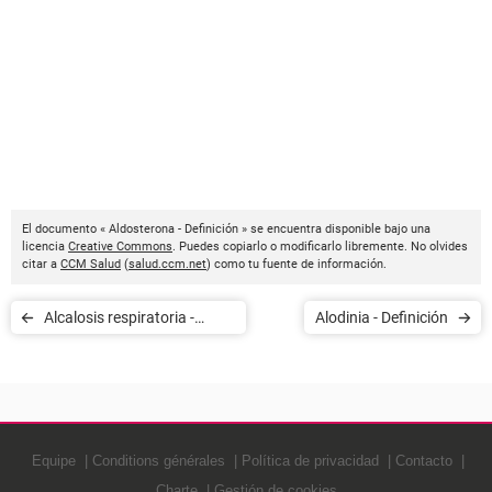
El documento « Aldosterona - Definición » se encuentra disponible bajo una
licencia
Creative Commons
. Puedes copiarlo o modificarlo libremente. No olvides
citar a
CCM Salud
(
salud.ccm.net
) como tu fuente de información.
Alcalosis respiratoria -
Alodinia - Definición
Definición
Equipe
Conditions générales
Política de privacidad
Contacto
Charte
Gestión de cookies