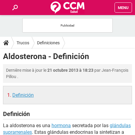
MENU
INICIO
FORUMS
Trucos
Definiciones
SALUD
Aldosterona - Definición
FAMILIA
Dernière mise à jour le
21 octubre 2013 à 18:23
par
Jean-François
Pillou
.
NUTRICIÓN
Definición
BIENESTAR
Definición
SEXUALIDAD
La aldosterona es una
hormona
secretada por las
glándulas
GLOSARIO
suprarrenales
. Estas glándulas endocrinas la sintetizan a