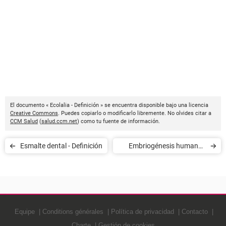
El documento « Ecolalia - Definición » se encuentra disponible bajo una licencia
Creative Commons
. Puedes copiarlo o modificarlo libremente. No olvides citar a
CCM Salud
(
salud.ccm.net
) como tu fuente de información.
Esmalte dental - Definición
Embriogénesis humana -
Definición
Equipe
Conditions générales
Política de privacidad
Contacto
Charte
Gestión de cookies