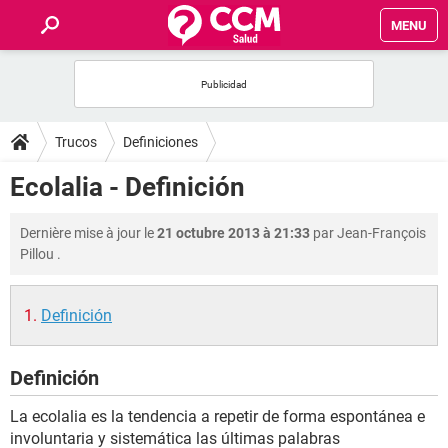
MENU
INICIO
FORUMS
Trucos
Definiciones
SALUD
Ecolalia - Definición
FAMILIA
Dernière mise à jour le
21 octubre 2013 à 21:33
par
Jean-François
Pillou
.
NUTRICIÓN
Definición
BIENESTAR
Definición
SEXUALIDAD
La ecolalia es la tendencia a repetir de forma espontánea e
GLOSARIO
involuntaria y sistemática las últimas palabras