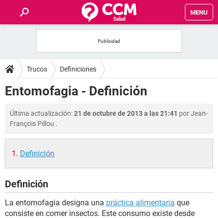
MENU
INICIO
FOROS
Trucos
Definiciones
SALUD
Entomofagia - Definición
FAMILIA
Última actualización:
21 de octubre de 2013 a las 21:41
por
Jean-
François Pillou
.
NUTRICIÓN
Definición
BIENESTAR
Definición
SEXUALIDAD
La entomofagia designa una
práctica alimentaria
que
GLOSARIO
consiste en comer insectos. Este consumo existe desde