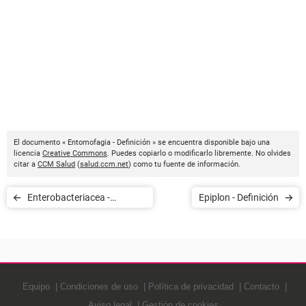
El documento « Entomofagia - Definición » se encuentra disponible bajo una
licencia
Creative Commons
. Puedes copiarlo o modificarlo libremente. No olvides
citar a
CCM Salud
(
salud.ccm.net
) como tu fuente de información.
Enterobacteriacea -
Epiplon - Definición
Definición
Equipo
Condiciones de uso
Política de privacidad
Contacto
Aviso legal
Gestión de cookies