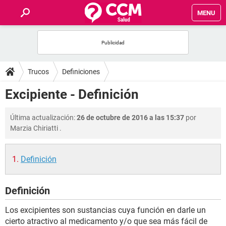
MENU
INICIO
FOROS
Trucos
Definiciones
SALUD
Excipiente - Definición
FAMILIA
Última actualización:
26 de octubre de 2016 a las 15:37
por
Marzia Chiriatti
.
NUTRICIÓN
Definición
BIENESTAR
Definición
SEXUALIDAD
Los excipientes son sustancias cuya función en darle un
GLOSARIO
cierto atractivo al medicamento y/o que sea más fácil de