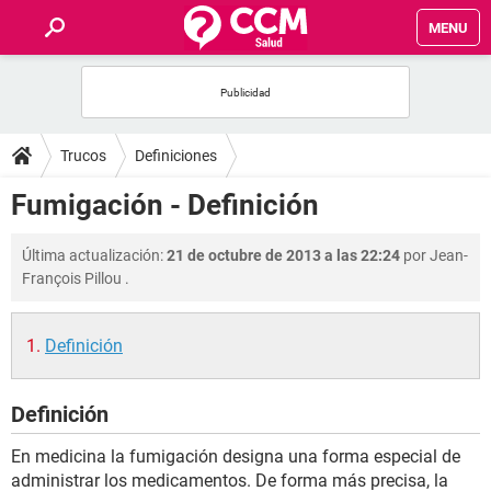
MENU
INICIO
FOROS
Trucos
Definiciones
SALUD
Fumigación - Definición
FAMILIA
Última actualización:
21 de octubre de 2013 a las 22:24
por
Jean-
François Pillou
.
NUTRICIÓN
Definición
BIENESTAR
Definición
SEXUALIDAD
En medicina la fumigación designa una forma especial de
GLOSARIO
administrar los medicamentos. De forma más precisa, la