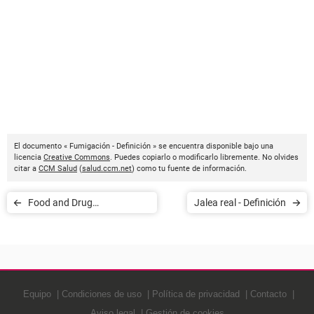
El documento « Fumigación - Definición » se encuentra disponible bajo una
licencia
Creative Commons
. Puedes copiarlo o modificarlo libremente. No olvides
citar a
CCM Salud
(
salud.ccm.net
) como tu fuente de información.
Food and Drug
Jalea real - Definición
Administration - Definición
Equipo
Condiciones de uso
Política de privacidad
Contacto
Aviso legal
Gestión de cookies