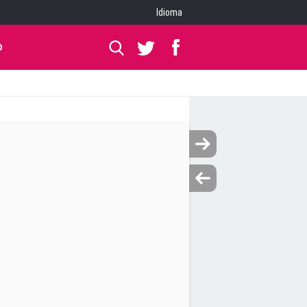
Idioma
O