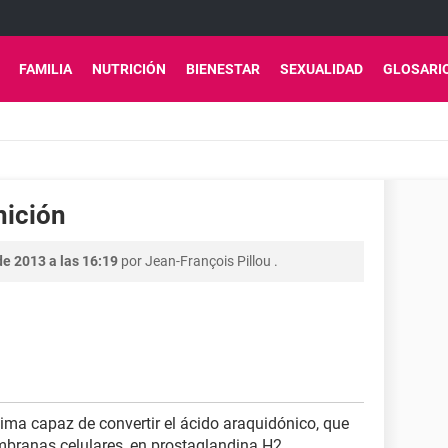
FAMILIA
NUTRICIÓN
BIENESTAR
SEXUALIDAD
GLOSARI
nición
e 2013 a las 16:19
por
Jean-François Pillou
.
ma capaz de convertir el ácido araquidónico, que
mbranas celulares, en prostaglandina H2,