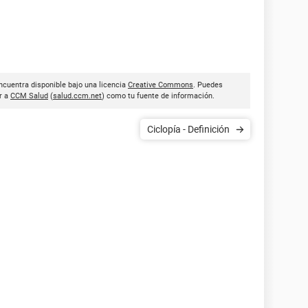
encuentra disponible bajo una licencia
Creative Commons
. Puedes
ar a
CCM Salud
(
salud.ccm.net
) como tu fuente de información.
Ciclopía - Definición