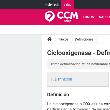
High-Tech
Salud
FOROS
SALUD
Trucos
Definiciones
Ciclooxigenasa - Defi
Última actualización:
21 de noviembre d
Definición
Definición
La ciclooxigenasa o COX es una enzi
participa en la formación de las me