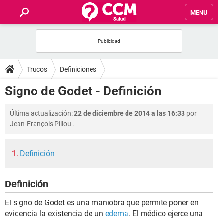
MENU
INICIO
FOROS
Trucos
Definiciones
SALUD
Signo de Godet - Definición
FAMILIA
Última actualización:
22 de diciembre de 2014 a las 16:33
por
Jean-François Pillou
.
NUTRICIÓN
Definición
BIENESTAR
Definición
SEXUALIDAD
El signo de Godet es una maniobra que permite poner en
GLOSARIO
evidencia la existencia de un
edema
. El médico ejerce una