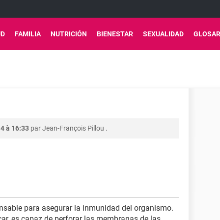
UD
FAMILIA
NUTRICIÓN
BIENESTAR
SEXUALIDAD
GLOSAR
4 à 16:33
par
Jean-François Pillou
.
ensable para asegurar la inmunidad del organismo.
ar, es capaz de perforar las membranas de las