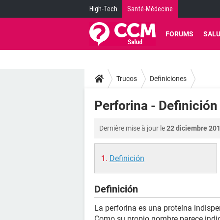
High-Tech
Santé-Médecine
FORUMS
SAL
Trucos
Definiciones
Perforina - Definición
Dernière mise à jour le
22 diciembre 201
Definición
Definición
La perforina es una proteína indisp
Como su propio nombre parece indic