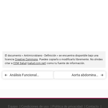
El documento « Antimicrobiano - Definición » se encuentra disponible bajo una
licencia
Creative Commons
. Puedes copiarlo o modificarlo libremente. No olvides
citar a
CCM Salud
(
salud.ccm.net
) como tu fuente de información.
Análisis Funcional
Aorta abdominal -
(Psicología) - Definición
Definición
Equipo
Condiciones de uso
Política de privacidad
Contacto