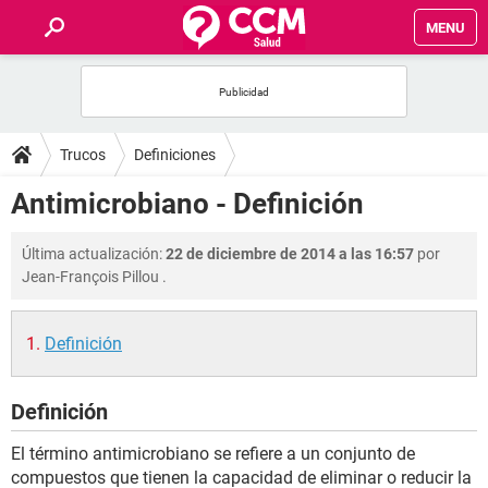
MENU
INICIO
FOROS
Trucos
Definiciones
SALUD
Antimicrobiano - Definición
FAMILIA
Última actualización:
22 de diciembre de 2014 a las 16:57
por
Jean-François Pillou
.
NUTRICIÓN
Definición
BIENESTAR
Definición
SEXUALIDAD
El término antimicrobiano se refiere a un conjunto de
GLOSARIO
compuestos que tienen la capacidad de eliminar o reducir la