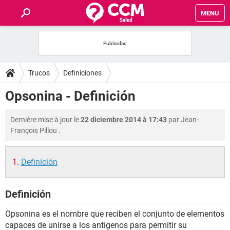
MENU
INICIO
FORUMS
Trucos
Definiciones
SALUD
Opsonina - Definición
FAMILIA
Dernière mise à jour le
22 diciembre 2014 à 17:43
par
Jean-
François Pillou
.
NUTRICIÓN
Definición
BIENESTAR
Definición
SEXUALIDAD
Opsonina es el nombre que reciben el conjunto de elementos
GLOSARIO
capaces de unirse a los antígenos para permitir su