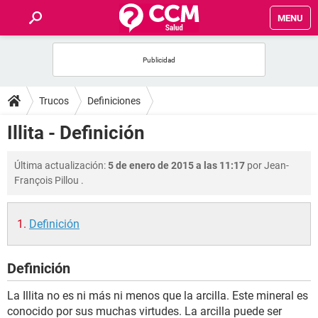
MENU
INICIO
FOROS
Trucos
Definiciones
SALUD
Illita - Definición
FAMILIA
Última actualización:
5 de enero de 2015 a las 11:17
por
Jean-
François Pillou
.
NUTRICIÓN
Definición
BIENESTAR
Definición
SEXUALIDAD
La Illita no es ni más ni menos que la arcilla. Este mineral es
GLOSARIO
conocido por sus muchas virtudes. La arcilla puede ser