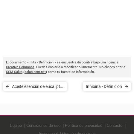
El documento « Illita - Definición » se encuentra disponible bajo una licencia
Creative Commons
. Puedes copiarlo o modificarlo libremente. No olvides citar a
CCM Salud
(
salud.ccm.net
) como tu fuente de información.
Aceite esencial de eucalipto
Inhibina - Definición
- Definición
Equipo
Condiciones de uso
Política de privacidad
Contacto
Aviso legal
Gestión de cookies