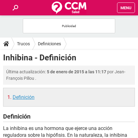
MENU
INICIO
FOROS
Trucos
Definiciones
SALUD
Inhibina - Definición
FAMILIA
Última actualización:
5 de enero de 2015 a las 11:17
por
Jean-
François Pillou
.
NUTRICIÓN
Definición
BIENESTAR
Definición
SEXUALIDAD
La inhibina es una hormona que ejerce una acción
GLOSARIO
reguladora sobre la hipófisis. En la naturaleza, la inhibina